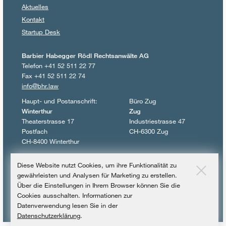
Aktuelles
Kontakt
Startup Desk
Barbier Habegger Rödl Rechtsanwälte AG
Telefon +41 52 511 22 77
Fax +41 52 511 22 74
info@bhr.law
Haupt- und Postanschrift:
Büro Zug
Winterthur
Zug
Theaterstrasse 17
Industriestrasse 47
Postfach
CH-6300 Zug
CH-8400 Winterthur
© 2017 – 2026
Diese Website nutzt Cookies, um ihre Funktionalität zu
Barbier Habegger Rödl Rechtsanwälte AG
gewährleisten und Analysen für Marketing zu erstellen.
Über die Einstellungen in Ihrem Browser können Sie die
Datenschutzerklärung
Cookies ausschalten. Informationen zur
Impressum
Datenverwendung lesen Sie in der
Datenschutzerklärung
.