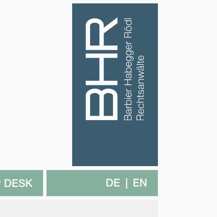
DE
EN
 DESK