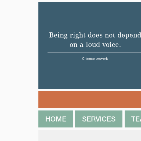
Being right does not depen
on a loud voice.
Chinese proverb
HOME
SERVICES
T