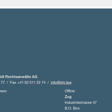
ödl Rechtsanwälte AG
 77
Fax +41 52 511 22 74
info@bhr.law
ress:
Office:
Zug
Industriestrasse 47
B.O. Box