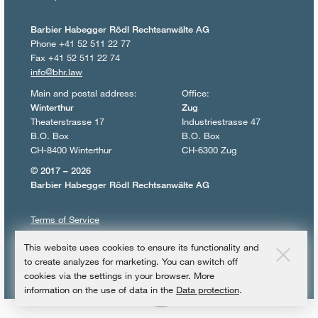
Barbier Habegger Rödl Rechtsanwälte AG
Phone +41 52 511 22 77
Fax +41 52 511 22 74
info@bhr.law
Main and postal address:
Office:
Winterthur
Zug
Theaterstrasse 17
Industriestrasse 47
B.O. Box
B.O. Box
CH-8400 Winterthur
CH-6300 Zug
© 2017 – 2026
Barbier Habegger Rödl Rechtsanwälte AG
Terms of Service
Terms of use
This website uses cookies to ensure its functionality and
Privacy policy
to create analyzes for marketing. You can switch off
Imprint
cookies via the settings in your browser. More
information on the use of data in the
Data protection
.