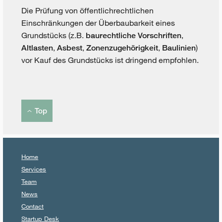
Die Prüfung von öffentlichrechtlichen
Einschränkungen der Überbaubarkeit eines
Grundstücks (z.B.
,
baurechtliche Vorschriften
,
,
,
)
Altlasten
Asbest
Zonenzugehörigkeit
Baulinien
vor Kauf des Grundstücks ist dringend empfohlen.
Top
Home
Services
Team
News
Contact
Startup Desk