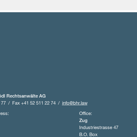
ödl Rechtsanwälte AG
 77
Fax +41 52 511 22 74
info@bhr.law
ress:
Office:
Zug
Industriestrasse 47
B.O. Box