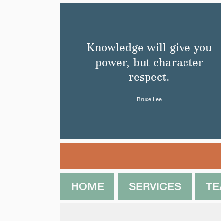
Knowledge will give you
power, but character
respect.
Bruce Lee
HOME
SERVICES
T