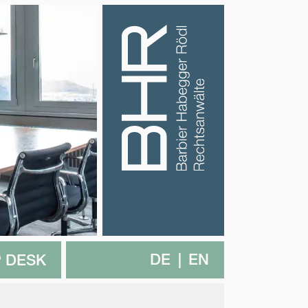
DE
EN
 DESK