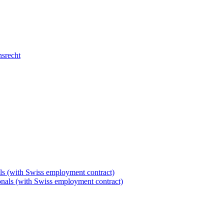
nsrecht
als (with Swiss employment contract)
tionals (with Swiss employment contract)