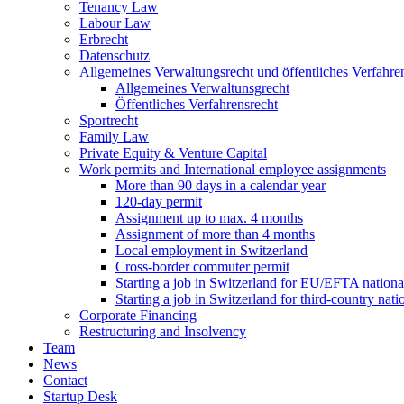
Tenancy Law
Labour Law
Erbrecht
Datenschutz
Allgemeines Verwaltungsrecht und öffentliches Verfahre
Allgemeines Verwaltunsgrecht
Öffentliches Verfahrensrecht
Sportrecht
Family Law
Private Equity & Venture Capital
Work permits and International employee assignments
More than 90 days in a calendar year
120-day permit
Assignment up to max. 4 months
Assignment of more than 4 months
Local employment in Switzerland
Cross-border commuter permit
Starting a job in Switzerland for EU/EFTA nation
Starting a job in Switzerland for third-country na
Corporate Financing
Restructuring and Insolvency
Team
News
Contact
Startup Desk