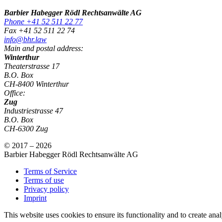
Barbier Habegger Rödl Rechtsanwälte AG
Phone +41 52 511 22 77
Fax +41 52 511 22 74
info@bhr.law
Main and postal address:
Winterthur
Theaterstrasse 17
B.O. Box
CH-8400 Winterthur
Office:
Zug
Industriestrasse 47
B.O. Box
CH-6300 Zug
© 2017 – 2026
Barbier Habegger Rödl Rechtsanwälte AG
Terms of Service
Terms of use
Privacy policy
Imprint
This website uses cookies to ensure its functionality and to create an