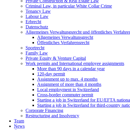
Private Construction & Real Estate Law
Criminal Law, in particular White Collar Crime
Tenancy Law
Labour Law
Erbrecht
Datenschutz
Allgemeines Verwaltungsrecht und öffentliches Verfahre
Allgemeines Verwaltunsgrecht
Öffentliches Verfahrensrecht
Sportrecht
Family Law
Private Equity & Venture Capital
Work permits and International employee assignments
More than 90 days in a calendar year
120-day permit
Assignment up to max. 4 months
Assignment of more than 4 months
Local employment in Switzerland
Cross-border commuter permit
Starting a job in Switzerland for EU/EFTA nation
Starting a job in Switzerland for third-country na
Corporate Financing
Restructuring and Insolvency
Team
News