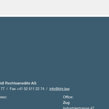
ödl Rechtsanwälte AG
 77
Fax +41 52 511 22 74
info@bhr.law
ress:
Office:
Zug
Industriestrasse 47