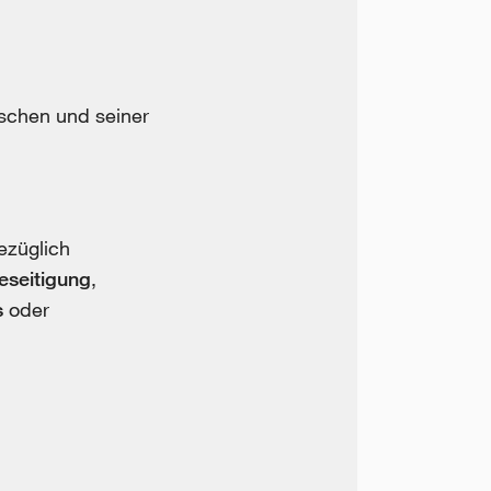
schen und seiner
ezüglich
eseitigung
,
s
oder