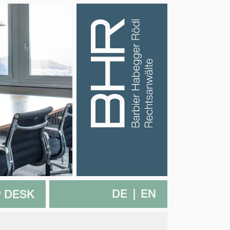
DE
EN
 DESK