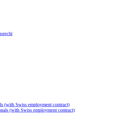
nsrecht
als (with Swiss employment contract)
tionals (with Swiss employment contract)