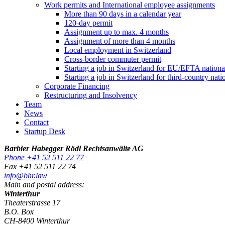
Work permits and International employee assignments
More than 90 days in a calendar year
120-day permit
Assignment up to max. 4 months
Assignment of more than 4 months
Local employment in Switzerland
Cross-border commuter permit
Starting a job in Switzerland for EU/EFTA nation
Starting a job in Switzerland for third-country na
Corporate Financing
Restructuring and Insolvency
Team
News
Contact
Startup Desk
Barbier Habegger Rödl Rechtsanwälte AG
Phone +41 52 511 22 77
Fax +41 52 511 22 74
info@bhr.law
Main and postal address:
Winterthur
Theaterstrasse 17
B.O. Box
CH-8400 Winterthur