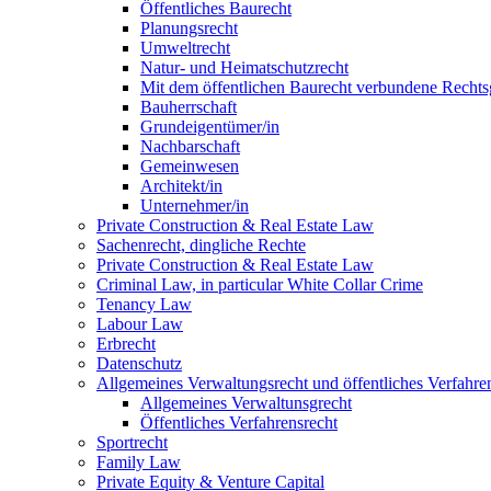
Öffentliches Baurecht
Planungsrecht
Umweltrecht
Natur- und Heimatschutzrecht
Mit dem öffentlichen Baurecht verbundene Rechts
Bauherrschaft
Grundeigentümer/in
Nachbarschaft
Gemeinwesen
Architekt/in
Unternehmer/in
Private Construction & Real Estate Law
Sachenrecht, dingliche Rechte
Private Construction & Real Estate Law
Criminal Law, in particular White Collar Crime
Tenancy Law
Labour Law
Erbrecht
Datenschutz
Allgemeines Verwaltungsrecht und öffentliches Verfahre
Allgemeines Verwaltunsgrecht
Öffentliches Verfahrensrecht
Sportrecht
Family Law
Private Equity & Venture Capital