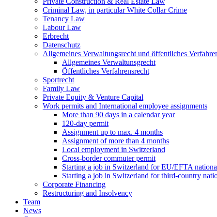
Private Construction & Real Estate Law
Criminal Law, in particular White Collar Crime
Tenancy Law
Labour Law
Erbrecht
Datenschutz
Allgemeines Verwaltungsrecht und öffentliches Verfahre
Allgemeines Verwaltunsgrecht
Öffentliches Verfahrensrecht
Sportrecht
Family Law
Private Equity & Venture Capital
Work permits and International employee assignments
More than 90 days in a calendar year
120-day permit
Assignment up to max. 4 months
Assignment of more than 4 months
Local employment in Switzerland
Cross-border commuter permit
Starting a job in Switzerland for EU/EFTA nation
Starting a job in Switzerland for third-country na
Corporate Financing
Restructuring and Insolvency
Team
News