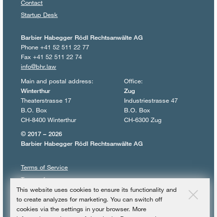
Contact
Startup Desk
Barbier Habegger Rödl Rechtsanwälte AG
Phone +41 52 511 22 77
Fax +41 52 511 22 74
info@bhr.law
Main and postal address:
Office:
Winterthur
Zug
Theaterstrasse 17
Industriestrasse 47
B.O. Box
B.O. Box
CH-8400 Winterthur
CH-6300 Zug
© 2017 – 2026
Barbier Habegger Rödl Rechtsanwälte AG
Terms of Service
Terms of use
This website uses cookies to ensure its functionality and
Privacy policy
to create analyzes for marketing. You can switch off
Imprint
cookies via the settings in your browser. More