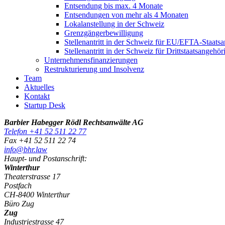
Entsendung bis max. 4 Monate
Entsendungen von mehr als 4 Monaten
Lokalanstellung in der Schweiz
Grenzgängerbewilligung
Stellenantritt in der Schweiz für EU/EFTA-Staatsa
Stellenantritt in der Schweiz für Drittstaatsangehö
Unternehmensfinanzierungen
Restrukturierung und Insolvenz
Team
Aktuelles
Kontakt
Startup Desk
Barbier Habegger Rödl Rechtsanwälte AG
Telefon +41 52 511 22 77
Fax +41 52 511 22 74
info@bhr.law
Haupt- und Postanschrift:
Winterthur
Theaterstrasse 17
Postfach
CH-8400 Winterthur
Büro Zug
Zug
Industriestrasse 47