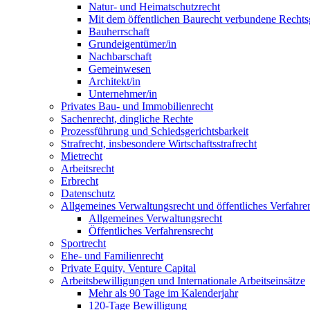
Natur- und Heimatschutzrecht
Mit dem öffentlichen Baurecht verbundene Rechts
Bauherrschaft
Grundeigentümer/in
Nachbarschaft
Gemeinwesen
Architekt/in
Unternehmer/in
Privates Bau- und Immobilienrecht
Sachenrecht, dingliche Rechte
Prozessführung und Schiedsgerichtsbarkeit
Strafrecht, insbesondere Wirtschaftsstrafrecht
Mietrecht
Arbeitsrecht
Erbrecht
Datenschutz
Allgemeines Verwaltungsrecht und öffentliches Verfahre
Allgemeines Verwaltungsrecht
Öffentliches Verfahrensrecht
Sportrecht
Ehe- und Familienrecht
Private Equity, Venture Capital
Arbeitsbewilligungen und Internationale Arbeitseinsätze
Mehr als 90 Tage im Kalenderjahr
120-Tage Bewilligung