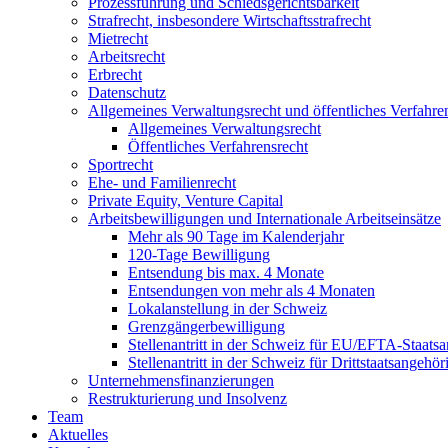
Prozessführung und Schiedsgerichtsbarkeit
Strafrecht, insbesondere Wirtschaftsstrafrecht
Mietrecht
Arbeitsrecht
Erbrecht
Datenschutz
Allgemeines Verwaltungsrecht und öffentliches Verfahre
Allgemeines Verwaltungsrecht
Öffentliches Verfahrensrecht
Sportrecht
Ehe- und Familienrecht
Private Equity, Venture Capital
Arbeitsbewilligungen und Internationale Arbeitseinsätze
Mehr als 90 Tage im Kalenderjahr
120-Tage Bewilligung
Entsendung bis max. 4 Monate
Entsendungen von mehr als 4 Monaten
Lokalanstellung in der Schweiz
Grenzgängerbewilligung
Stellenantritt in der Schweiz für EU/EFTA-Staatsa
Stellenantritt in der Schweiz für Drittstaatsangehö
Unternehmensfinanzierungen
Restrukturierung und Insolvenz
Team
Aktuelles