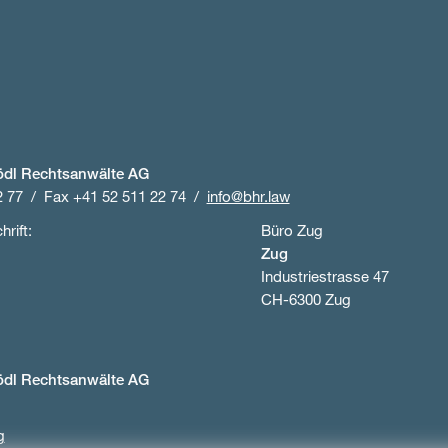
ödl Rechtsanwälte AG
2 77
Fax +41 52 511 22 74
info@bhr.law
rift:
Büro Zug
Zug
Industriestrasse 47
CH-6300 Zug
ödl Rechtsanwälte AG
g