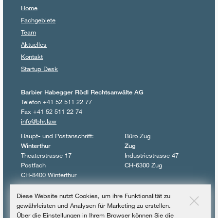
Home
Fachgebiete
Team
Aktuelles
Kontakt
Startup Desk
Barbier Habegger Rödl Rechtsanwälte AG
Telefon +41 52 511 22 77
Fax +41 52 511 22 74
info@bhr.law
Haupt- und Postanschrift:
Büro Zug
Winterthur
Zug
Theaterstrasse 17
Industriestrasse 47
Postfach
CH-6300 Zug
CH-8400 Winterthur
© 2017 – 2026
Diese Website nutzt Cookies, um ihre Funktionalität zu
Barbier Habegger Rödl Rechtsanwälte AG
gewährleisten und Analysen für Marketing zu erstellen.
Über die Einstellungen in Ihrem Browser können Sie die