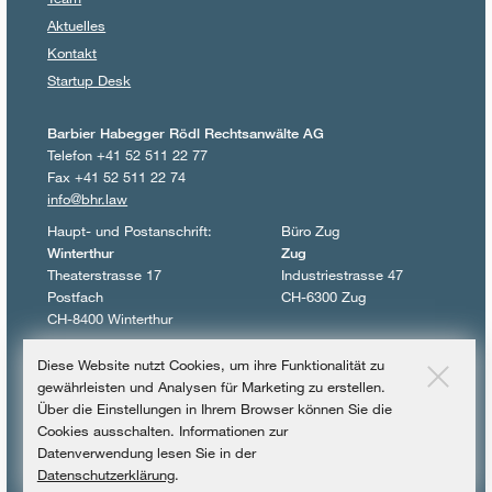
Aktuelles
Kontakt
Startup Desk
Barbier Habegger Rödl Rechtsanwälte AG
Telefon +41 52 511 22 77
Fax +41 52 511 22 74
info@bhr.law
Haupt- und Postanschrift:
Büro Zug
Winterthur
Zug
Theaterstrasse 17
Industriestrasse 47
Postfach
CH-6300 Zug
CH-8400 Winterthur
© 2017 – 2026
Diese Website nutzt Cookies, um ihre Funktionalität zu
Barbier Habegger Rödl Rechtsanwälte AG
gewährleisten und Analysen für Marketing zu erstellen.
Über die Einstellungen in Ihrem Browser können Sie die
Datenschutzerklärung
Cookies ausschalten. Informationen zur
Datenverwendung lesen Sie in der
Impressum
Datenschutzerklärung
.