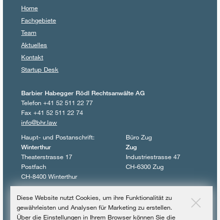
Home
Fachgebiete
Team
Aktuelles
Kontakt
Startup Desk
Barbier Habegger Rödl Rechtsanwälte AG
Telefon +41 52 511 22 77
Fax +41 52 511 22 74
info@bhr.law
Haupt- und Postanschrift:
Büro Zug
Winterthur
Zug
Theaterstrasse 17
Industriestrasse 47
Postfach
CH-6300 Zug
CH-8400 Winterthur
© 2017 – 2026
Diese Website nutzt Cookies, um ihre Funktionalität zu
Barbier Habegger Rödl Rechtsanwälte AG
gewährleisten und Analysen für Marketing zu erstellen.
Über die Einstellungen in Ihrem Browser können Sie die