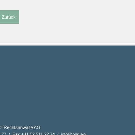
Zurück
dl Rechtsanwälte AG
2 77
Fax +41 52 511 22 74
info@bhr.law