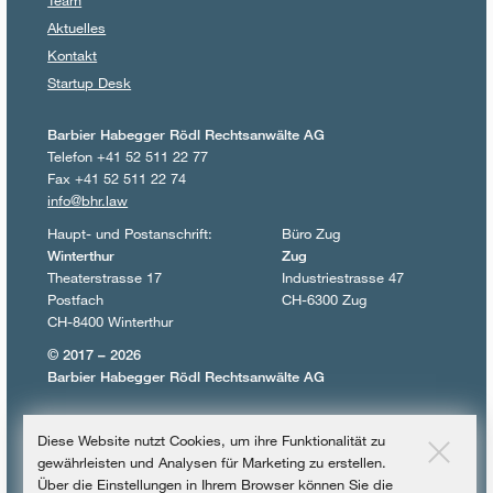
Aktuelles
Kontakt
Startup Desk
Barbier Habegger Rödl Rechtsanwälte AG
Telefon +41 52 511 22 77
Fax +41 52 511 22 74
info@bhr.law
Haupt- und Postanschrift:
Büro Zug
Winterthur
Zug
Theaterstrasse 17
Industriestrasse 47
Postfach
CH-6300 Zug
CH-8400 Winterthur
© 2017 – 2026
Barbier Habegger Rödl Rechtsanwälte AG
Datenschutzerklärung
Diese Website nutzt Cookies, um ihre Funktionalität zu
Impressum
gewährleisten und Analysen für Marketing zu erstellen.
Über die Einstellungen in Ihrem Browser können Sie die